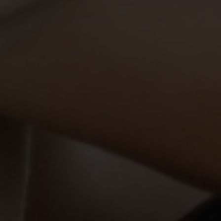
THE WEDDING OF
Vincenzo &
Aileen
30. 11. 2025