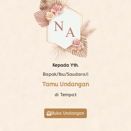
THE WEDDING OF
Kepada Yth.
Bapak/Ibu/Saudara/i
Wilani & Wilianto
Tamu Undangan
di Tempat
SABTU
Buka Undangan
12
DES
22