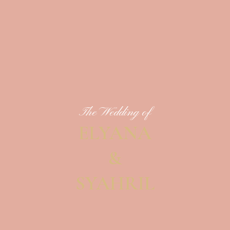
The Wedding of
ELYANA
&
SYAHRIL