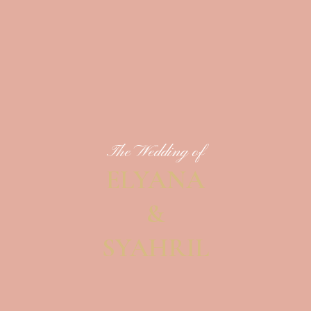
The Wedding of
ELYANA
&
SYAHRIL