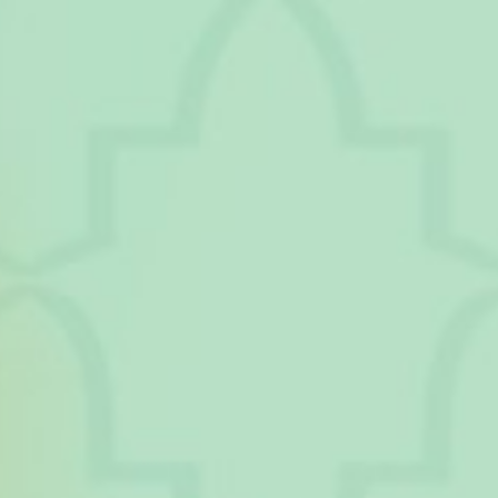
Tasyakuran Khitan
Alif & Alam
00
00
00
00
Hari
Jam
Menit
Detik
Sabtu, 05 Juli 2025
SAVE THE DATE