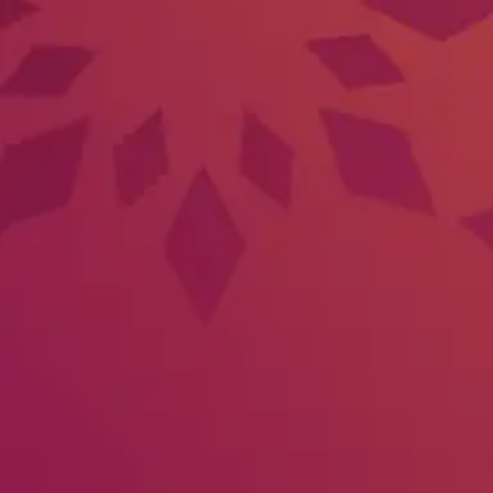
Bayu Nugraha
00
00
00
00
Hari
Jam
Menit
Detik
Minggu, 25 Desember 2025
SAVE THE DATE