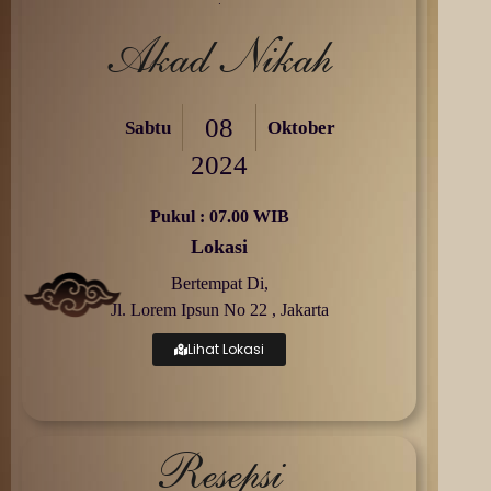
Akad Nikah
08
Sabtu
Oktober
2024
Pukul : 07.00 WIB
Lokasi
Bertempat Di,
Jl. Lorem Ipsun No 22 , Jakarta
Lihat Lokasi
Resepsi