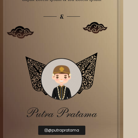
&
Putra Pratama
@putrapratama