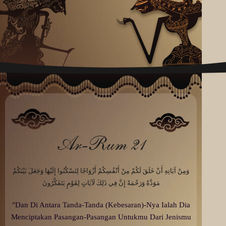
Ar-Rum 21
وَمِنْ آيَاتِهِ أَنْ خَلَقَ لَكُمْ مِنْ أَنْفُسِكُمْ أَزْوَاجًا لِتَسْكُنُوا إِلَيْهَا وَجَعَلَ بَيْنَكُمْ
مَوَدَّةً وَرَحْمَةً إِنَّ فِي ذَلِكَ لَآيَاتٍ لِقَوْمٍ يَتَفَكَّرُونَ
"Dan Di Antara Tanda-Tanda (Kebesaran)-Nya Ialah Dia
Menciptakan Pasangan-Pasangan Untukmu Dari Jenismu