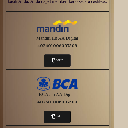
kasih Anda, Anda dapat memberi kado secara cashless.
Mandiri a.n AA Digital
40260100‍6007509
Salin
BCA a.n AA Digital
40260100‍6007509
Salin