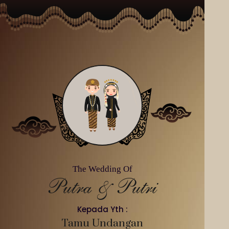
The Wedding Of
Putra & Putri
Kepada Yth :
Tamu Undangan