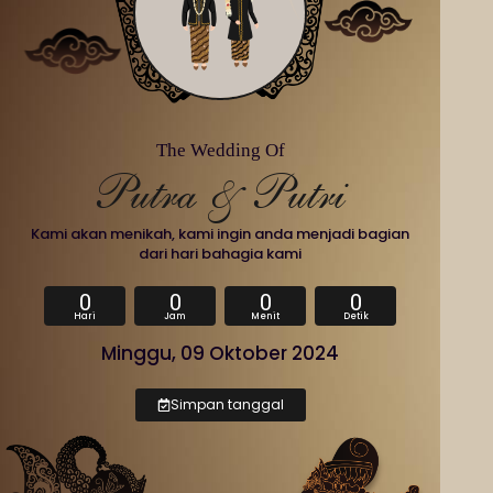
The Wedding Of
Putra & Putri
Kami akan menikah, kami ingin anda menjadi bagian
dari hari bahagia kami
0
0
0
0
Hari
Jam
Menit
Detik
Minggu, 09 Oktober 2024
Simpan tanggal