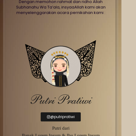
Dengan memohon rahmat dan ridho Allah
Subhanahu Wa Ta’ala, insyaaAllah kami akan
menyelenggarakan acara pernikahan kami :
Putri Pratiwi
@putripratiwi
Putri dari
Bapak Lorem Ipsum & Ibu Lorem Ipsum