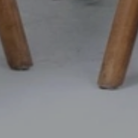
“Dan segala sesuatu Kami ciptakan berpasang-pasangan agar kamu
mengingat (kebesaran Allah).”
QS. Az-Zariyat: 49