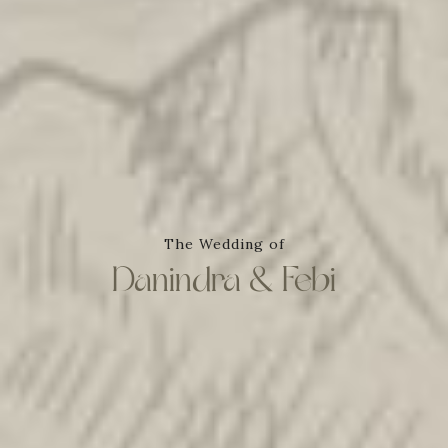
The Wedding of
Danindra & Febi