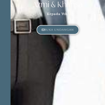
Azmi & Khansa
Kepada Yth.
Buka Undangan